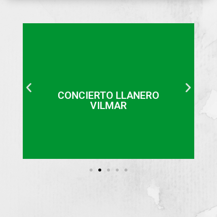
Lo mejor del folclor llanero.
CONCIERTO LLANERO
VILMAR