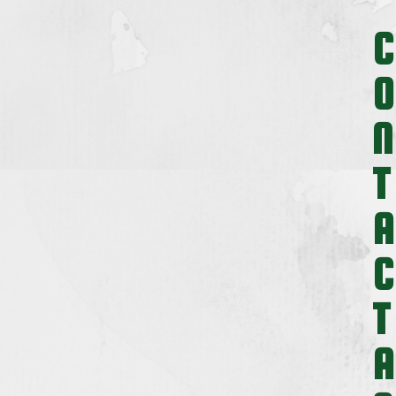
C
O
N
T
A
C
T
A