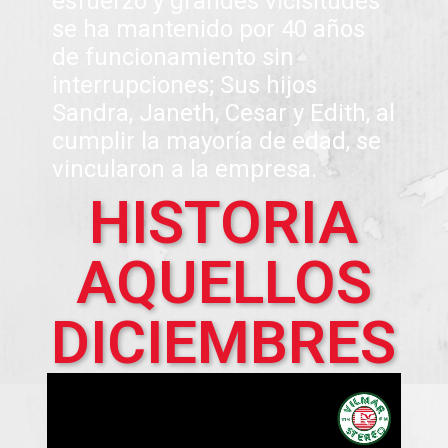
esfuerzo y grandes vicisitudes
se ha mantenido por 40 años
de funcionamiento sin
interrupciones; Sus hijos
Sandra, Janeth, Cesar y Edith, al
cumplir la mayoría de edad, se
vincularon a la empresa.
HISTORIA
AQUELLOS
DICIEMBRES