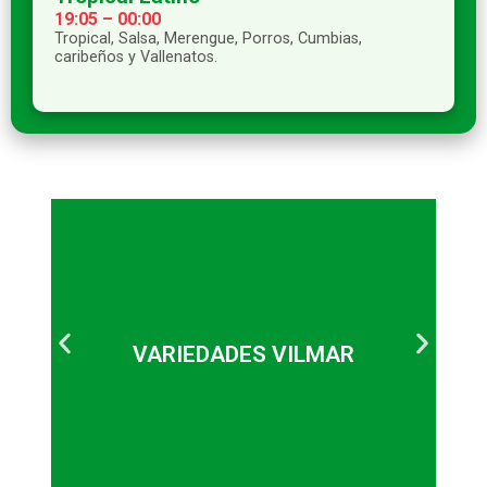
19:05 – 00:00
Tropical, Salsa, Merengue, Porros, Cumbias,
caribeños y Vallenatos.
servicio a la comunidad.
de farándula, casos curiosos,
VARIEDADES VILMAR
científicas, deportivas, culturales,
Noticias, editorial, notas