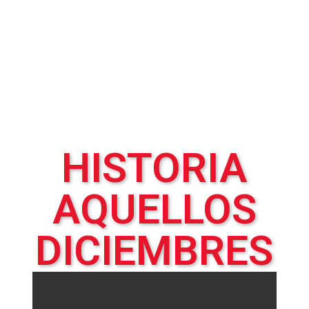
esfuerzo y grandes vicisitudes
se ha mantenido por 40 años
de funcionamiento sin
interrupciones; Sus hijos
Sandra, Janeth, Cesar y Edith, al
cumplir la mayoría de edad, se
vincularon a la empresa.
HISTORIA
AQUELLOS
DICIEMBRES