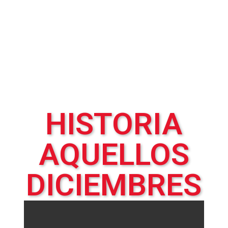
esfuerzo y grandes vicisitudes
se ha mantenido por 40 años
de funcionamiento sin
interrupciones; Sus hijos
Sandra, Janeth, Cesar y Edith, al
cumplir la mayoría de edad, se
vincularon a la empresa.
HISTORIA
AQUELLOS
DICIEMBRES