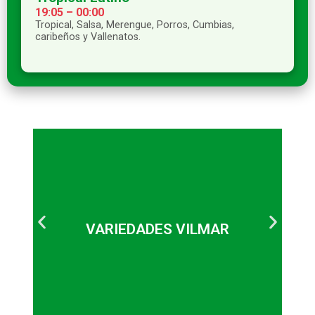
19:05 – 00:00
Tropical, Salsa, Merengue, Porros, Cumbias,
caribeños y Vallenatos.
servicio a la comunidad.
de farándula, casos curiosos,
VARIEDADES VILMAR
científicas, deportivas, culturales,
Noticias, editorial, notas